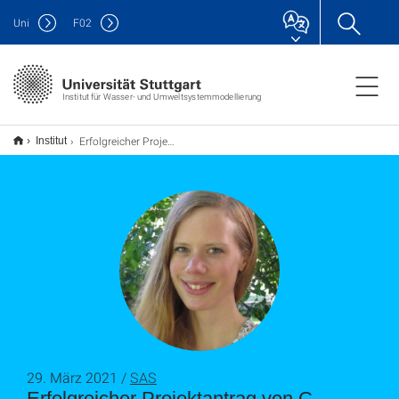
Uni
F
02
Institut für Wasser- und Umweltsystemmodellierung
Erfolgreicher Projektantrag von C. Bringedal im Rahmen des Exzellenzclusters Simtech
Institut
29. März 2021 /
SAS
Erfolgreicher Projektantrag von C.