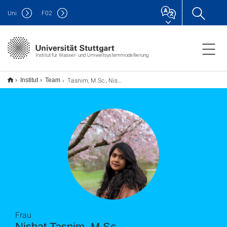
Uni
F
02
Institut für Wasser- und Umweltsystemmodellierung
Tasnim, M.Sc., Nishat
Institut
Team
Frau
Nishat Tasnim, M.Sc.