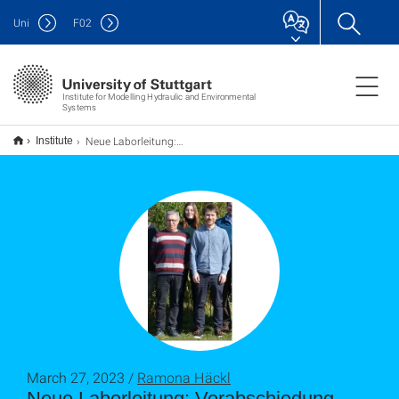
Uni
F
02
Institute for Modelling Hydraulic and Environmental
Systems
Neue Laborleitung: Verabschiedung Herr Norbert Klaas - Willkommen von Tobias Junginger
Institute
March 27, 2023 /
Ramona Häckl
Neue Laborleitung: Verabschiedung