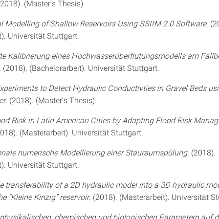
 (2018). (Master’s Thesis).
 Modelling of Shallow Reservoirs Using SSIIM 2.0 Software
. (2
). Universität Stuttgart.
te Kalibrierung eines Hochwasserüberflutungsmodells am Fallbe
. (2018). (Bachelorarbeit). Universität Stuttgart.
xperiments to Detect Hydraulic Conductivties in Gravel Beds us
er
. (2018). (Master’s Thesis).
od Risk in Latin American Cities by Adapting Flood Risk Mana
2018). (Masterarbeit). Universität Stuttgart.
onale numerische Modellierung einer Stauraumspülung
. (2018).
). Universität Stuttgart.
e transferability of a 2D hydraulic model into a 3D hydraulic mo
e “Kleine Kinzig” reservoir
. (2018). (Masterarbeit). Universität St
 physikalischen, chemischen und biologischen Parametern auf d