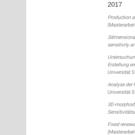
2017
Production a
(Masterarbeit
3dimensional
sensitivity a
Untersuchung
Erstellung ei
Universität S
Analyse der 
Universität S
3D-morphodyn
Sensitivitäts
Fixed renewab
(Masterarbeit