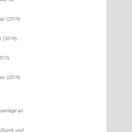
as
. (2019).
g
. (2019).
2019).
as
. (2019).
gsanlage an
 Grund- und