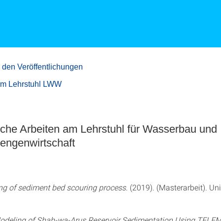
 den Veröffentlichungen
um Lehrstuhl LWW
sche Arbeiten am Lehrstuhl für Wasserbau und
ngenwirtschaft
g of sediment bed scouring process
. (2019). (Masterarbeit). Uni
odeling of Shah-wa-Arus Reservoir Sedimentation Using TEL