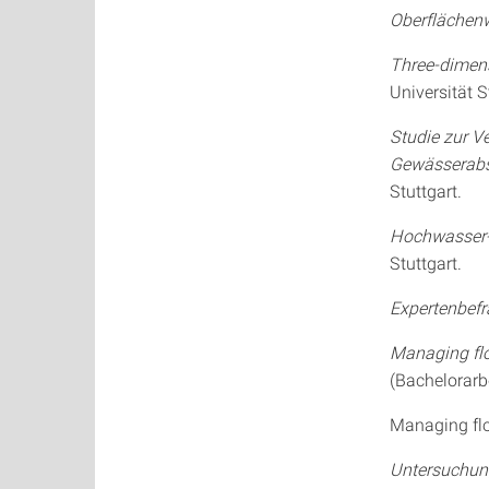
Oberflächen
Three-dimens
Universität S
Studie zur Ve
Gewässerabsc
Stuttgart.
Hochwasser-
Stuttgart.
Expertenbef
Managing flo
(Bachelorarbe
Managing flo
Untersuchung