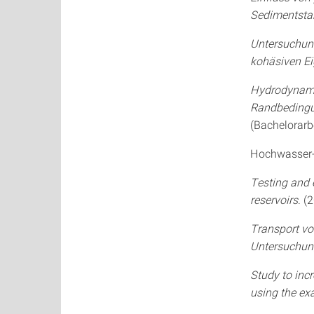
Sedimentstab
Untersuchung
kohäsiven E
Hydrodynamis
Randbedingu
(Bachelorarbe
Hochwasser-
Testing and 
reservoirs
. (
Transport vo
Untersuchu
Study to incr
using the exa