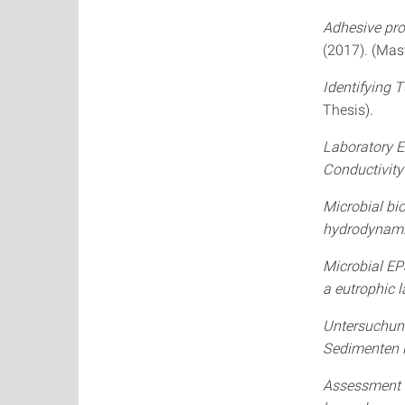
Adhesive pro
(2017). (Mast
Identifying 
Thesis).
Laboratory E
Conductivity
Microbial bi
hydrodynam
Microbial EP
a eutrophic l
Untersuchung
Sedimenten i
Assessment of