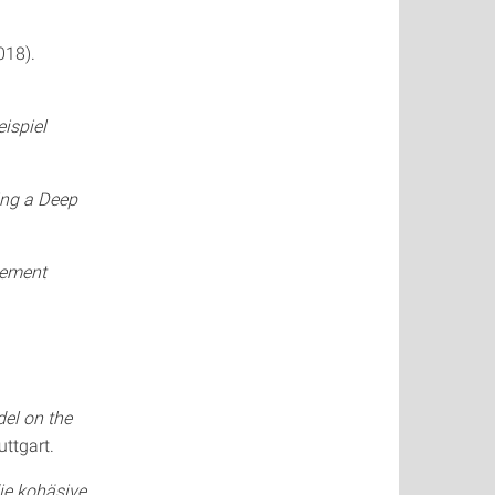
018).
ispiel
ing a Deep
gement
del on the
uttgart.
ie kohäsive