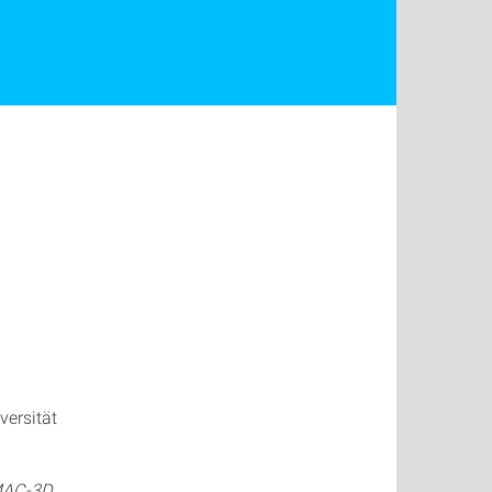
versität
EMAC-3D
.