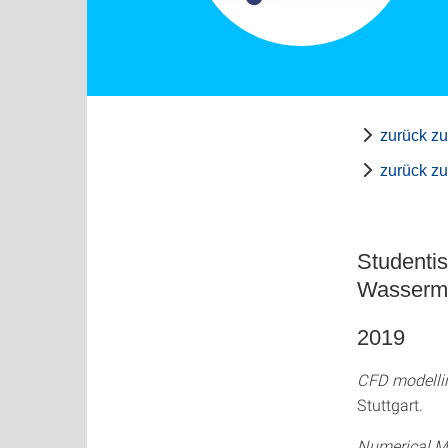
zurück zu
zurück z
Studenti
Wasserme
2019
CFD modellin
Stuttgart.
Numerical M