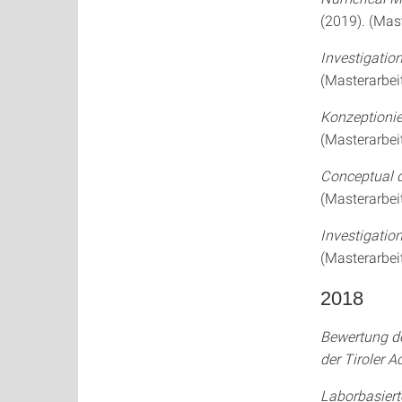
(2019). (Mast
Investigatio
(Masterarbeit
Konzeptionie
(Masterarbeit
Conceptual d
(Masterarbeit
Investigatio
(Masterarbeit
2018
Bewertung de
der Tiroler A
Laborbasier