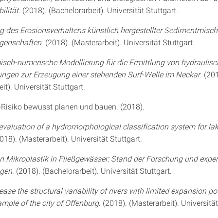
ilität
. (2018). (Bachelorarbeit). Universität Stuttgart.
 des Erosionsverhaltens künstlich hergestellter Sedimentmisc
igenschaften
. (2018). (Masterarbeit). Universität Stuttgart.
ch-numerische Modellierung für die Ermittlung von hydraulis
ngen zur Erzeugung einer stehenden Surf-Welle im Neckar
. (20
it). Universität Stuttgart.
Risiko bewusst planen und bauen. (2018).
evaluation of a hydromorphological classification system for la
2018). (Masterarbeit). Universität Stuttgart.
n Mikroplastik in Fließgewässer: Stand der Forschung und exper
ngen
. (2018). (Bachelorarbeit). Universität Stuttgart.
ease the structural variability of rivers with limited expansion pos
mple of the city of Offenburg
. (2018). (Masterarbeit). Universität