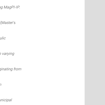
ing MagPI-IP
.
 (Master’s
ulic
h varying
ginating from
n
unicipal