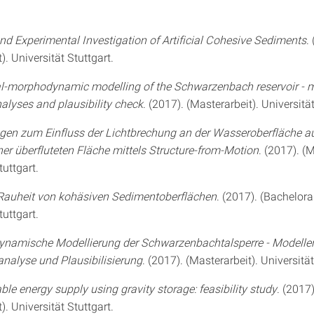
nd Experimental Investigation of Artificial Cohesive Sediments
.
). Universität Stuttgart.
-morphodynamic modelling of the Schwarzenbach reservoir - m
nalyses and plausibility check
. (2017). (Masterarbeit). Universität
en zum Einfluss der Lichtbrechung an der Wasseroberfläche a
ner überfluteten Fläche mittels Structure-from-Motion
. (2017). (
tuttgart.
Rauheit von kohäsiven Sedimentoberflächen
. (2017). (Bachelorar
tuttgart.
amische Modellierung der Schwarzenbachtalsperre - Modellers
analyse und Plausibilisierung
. (2017). (Masterarbeit). Universität
le energy supply using gravity storage: feasibility study
. (2017)
). Universität Stuttgart.