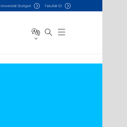
Uni
versität Stuttgart
F
akultät
02