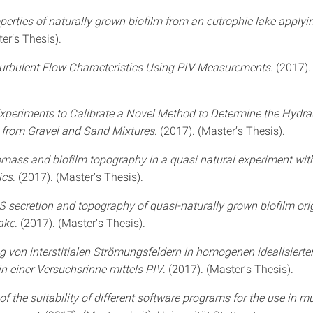
perties of naturally grown biofilm from an eutrophic lake apply
er’s Thesis).
Turbulent Flow Characteristics Using PIV Measurements
. (2017).
xperiments to Calibrate a Novel Method to Determine the Hydra
 from Gravel and Sand Mixtures
. (2017). (Master’s Thesis).
omass and biofilm topography in a quasi natural experiment wit
ics
. (2017). (Master’s Thesis).
S secretion and topography of quasi-naturally grown biofilm ori
ake
. (2017). (Master’s Thesis).
 von interstitialen Strömungsfeldern in homogenen idealisierte
n einer Versuchsrinne mittels PIV
. (2017). (Master’s Thesis).
 the suitability of different software programs for the use in m