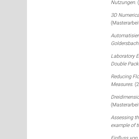
Nutzungen
.
3D Numerical
(Masterarbeit
Automatisier
Goldersbach
Laboratory E
Double Pack
Reducing Flo
Measures
. (
Dreidimensi
(Masterarbeit
Assessing th
example of th
Einfluss von