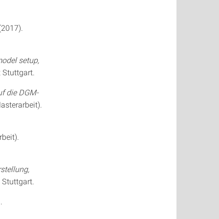
 (2017).
odel setup,
 Stuttgart.
uf die DGM-
Masterarbeit).
beit).
tellung,
 Stuttgart.
.