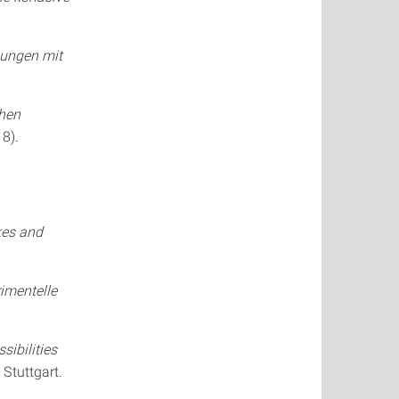
hungen mit
chen
18).
kes and
imentelle
sibilities
 Stuttgart.