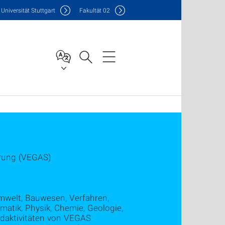
Uni
versität Stuttgart
F
akultät
02
erung (VEGAS)
mwelt, Bauwesen, Verfahren,
atik, Physik, Chemie, Geologie,
ldaktivitäten von VEGAS