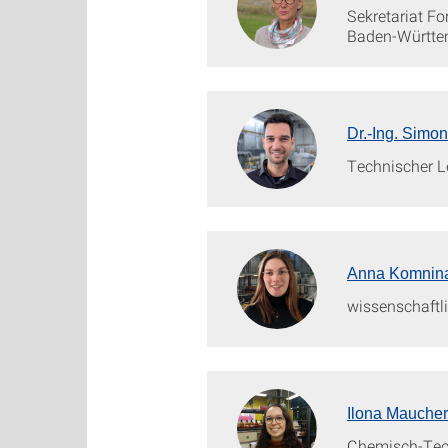
Sekretariat F
Baden-Württe
Dr.-Ing. Simo
Technischer Le
Anna Komnina
wissenschaftli
Ilona Maucher
Chemisch-Tech