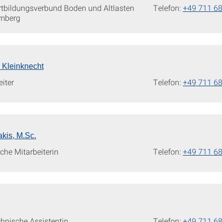
ortbildungsverbund Boden und Altlasten
Telefon:
+49 711 6
mberg
n Kleinknecht
iter
Telefon:
+49 711 6
kis, M.Sc.
che Mitarbeiterin
Telefon:
+49 711 6
nische Assistentin
Telefon:
+49 711 6