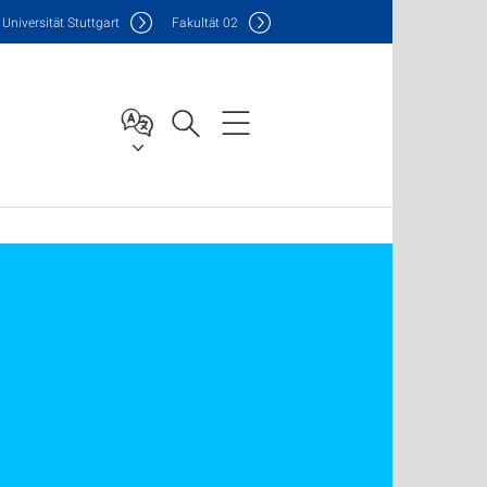
Uni
versität Stuttgart
F
akultät
02