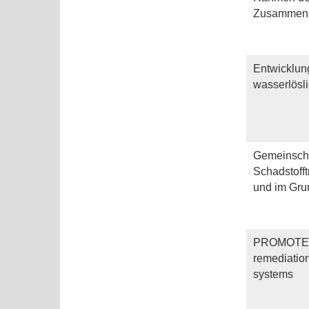
Zusammena
Entwicklun
wasserlösli
Gemeinscha
Schadstofft
und im Gr
PROMOTE: Ef
remediation
systems