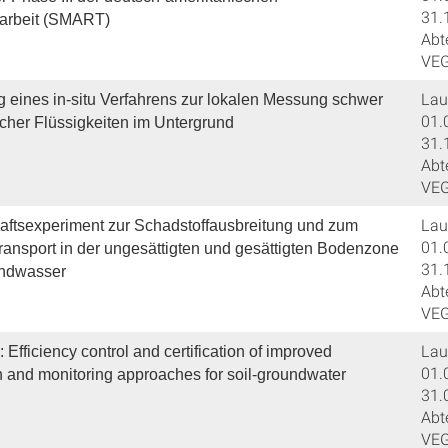
31.
rbeit (SMART)
Abt
VE
Lauf
g eines in-situ Verfahrens zur lokalen Messung schwer
01.
cher Flüssigkeiten im Untergrund
31.
Abt
VE
Lauf
ftsexperiment zur Schadstoffausbreitung und zum
01.
ransport in der ungesättigten und gesättigten Bodenzone
31.
undwasser
Abt
VE
Lauf
ficiency control and certification of improved
01.
 and monitoring approaches for soil-groundwater
31.
Abt
VE