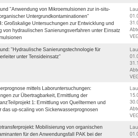
Lauf
bund "Anwendung von Mikroemulsionen zur in-situ-
01.
organischer Untergrundkontaminationen"
31.
t 4: Großskalige Untersuchungen zur Entwicklung und
Abt
g von hydraulischen Sanierungsverfahren unter Einsatz
VE
mulsionen
Lauf
bund: "Hydraulische Sanierungstechnologie für
01.
leiter unter Tensideinsatz"
31.
Abt
VE
Lauf
erprognose mittels Laboruntersuchungen:
15.
gen zur Übertragbarkeit, Ermittlung der
30.
anzTeilprojekt 1: Ermittlung von Quelltermen und
Abt
ür das up-scaling von Sickerwasserprognosen
VE
Lauf
transferprojekt: Mobilisierung von organischen
01.
minanten für den Anwendungsfall PAK bei der