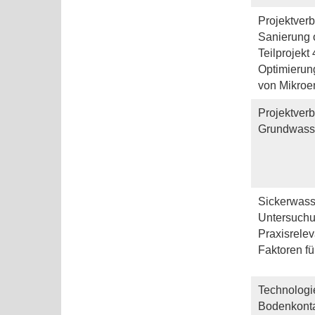
Projektver
Sanierung 
Teilprojek
Optimierun
von Mikroe
Projektver
Grundwasser
Sickerwass
Untersuchun
Praxisrelev
Faktoren f
Technologie
Bodenkonta