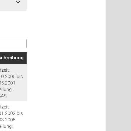
chreibung
zeit:
10.2000 bis
05.2001
eilung:
GAS
zeit:
01.2002 bis
03.2005
eilung: