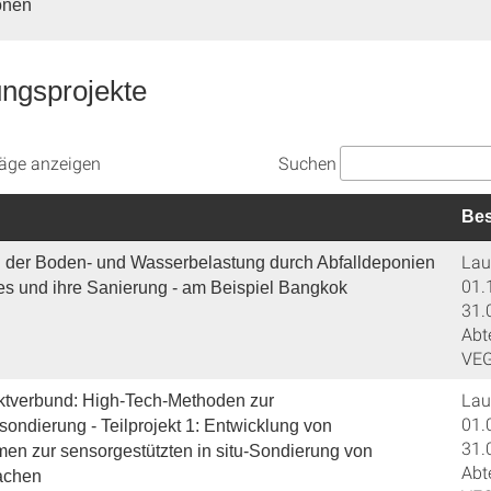
onen
ngsprojekte
Suchen
räge anzeigen
Bes
Lauf
g der Boden- und Wasserbelastung durch Abfalldeponien
01.
ies und ihre Sanierung - am Beispiel Bangkok
31.
Abt
VE
Lauf
tverbund: High-Tech-Methoden zur
01.
ondierung - Teilprojekt 1: Entwicklung von
31.
en zur sensorgestützten in situ-Sondierung von
Abt
rachen