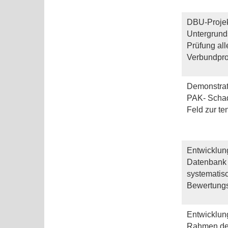
DBU-Projek
Untergrund
Prüfung al
Verbundpro
Demonstrat
PAK- Schad
Feld zur te
Entwicklun
Datenbank z
systematis
Bewertungs
Entwicklung
Rahmen der