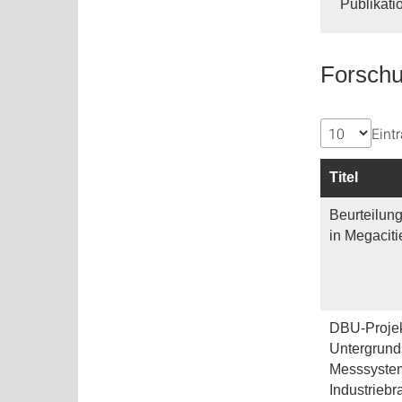
Publikati
Forschu
Eint
Titel
Beurteilun
in Megacit
DBU-Projek
Untergrunds
Messsystem
Industrieb