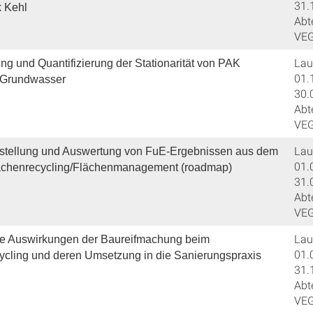
31.
k Kehl
Abt
VE
Lauf
g und Quantifizierung der Stationarität von PAK
01.
 Grundwasser
30.
Abt
VE
Lauf
tellung und Auswertung von FuE-Ergebnissen aus dem
01.
ächenrecycling/Flächenmanagement (roadmap)
31.
Abt
VE
Lauf
e Auswirkungen der Baureifmachung beim
01.
ycling und deren Umsetzung in die Sanierungspraxis
31.
Abt
VE