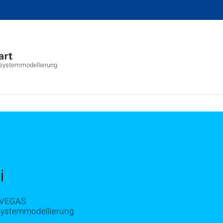
tsystemmodellierung
i
r VEGAS
tsystemmodellierung