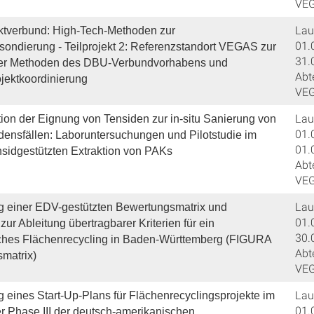
VE
Lauf
tverbund: High-Tech-Methoden zur
01.
sondierung - Teilprojekt 2: Referenzstandort VEGAS zur
31.
ler Methoden des DBU-Verbundvorhabens und
Abt
jektkoordinierung
VE
Lauf
ion der Eignung von Tensiden zur in-situ Sanierung von
01.
ensfällen: Laboruntersuchungen und Pilotstudie im
01.
nsidgestützten Extraktion von PAKs
Abt
VE
Lauf
g einer EDV-gestützten Bewertungsmatrix und
01.
ur Ableitung übertragbarer Kriterien für ein
30.
ches Flächenrecycling in Baden-Württemberg (FIGURA
Abt
matrix)
VE
Lauf
 eines Start-Up-Plans für Flächenrecyclingsprojekte im
01.
 Phase III der deutsch-amerikanischen