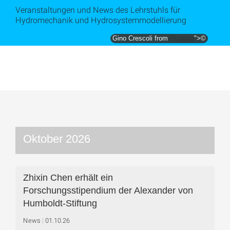
Veranstaltungen und News des Lehrstuhls für
Hydromechanik und Hydrosystemmodellierung
Gino Crescoli from
Pixabay
">©
Oktober 2026
Zhixin Chen erhält ein
Forschungsstipendium der Alexander von
Humboldt-Stiftung
News
01.10.26