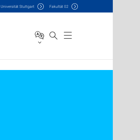
Uni
versität Stuttgart
F
akultät
02