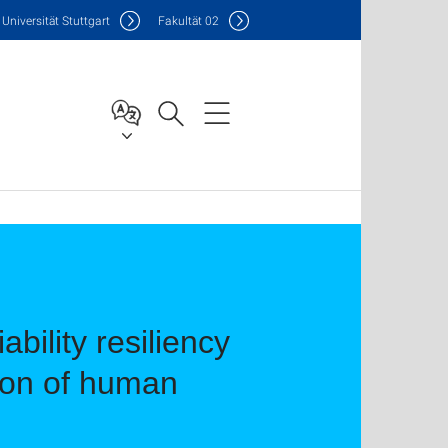
Uni
versität Stuttgart
F
akultät
02
ability resiliency
tion of human