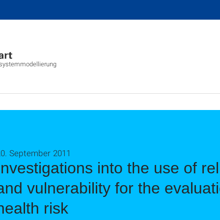
tsystemmodellierung
20. September 2011
Investigations into the use of reli
and vulnerability for the evalua
health risk