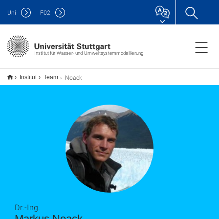
Uni
F
02
Institut für Wasser- und Umweltsystemmodellierung
Noack
Institut
Team
Dr.-Ing.
Markus Noack