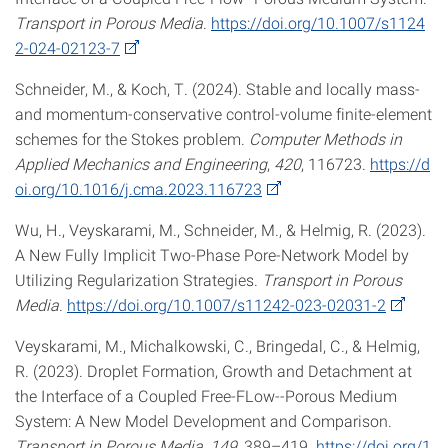
Transport in Porous Media
.
https://doi.org/10.1007/s1124
2-024-02123-7
Schneider, M., & Koch, T. (2024). Stable and locally mass-
and momentum-conservative control-volume finite-element
schemes for the Stokes problem.
Computer Methods in
Applied Mechanics and Engineering
,
420
, 116723.
https://d
oi.org/10.1016/j.cma.2023.116723
Wu, H., Veyskarami, M., Schneider, M., & Helmig, R. (2023).
A New Fully Implicit Two-Phase Pore-Network Model by
Utilizing Regularization Strategies.
Transport in Porous
Media
.
https://doi.org/10.1007/s11242-023-02031-2
Veyskarami, M., Michalkowski, C., Bringedal, C., & Helmig,
R. (2023). Droplet Formation, Growth and Detachment at
the Interface of a Coupled Free-FLow--Porous Medium
System: A New Model Development and Comparison.
Transport in Porous Media
,
149
, 389–419.
https://doi.org/1