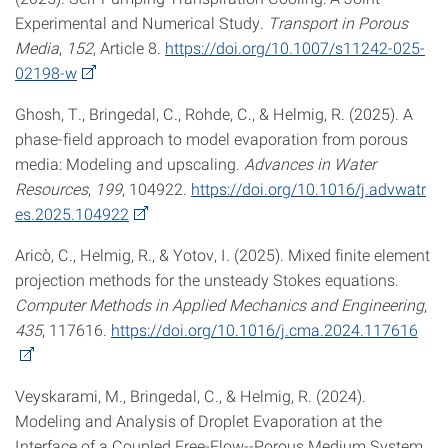
Experimental and Numerical Study.
Transport in Porous
Media
,
152
, Article 8.
https://doi.org/10.1007/s11242-025-
02198-w
Ghosh, T., Bringedal, C., Rohde, C., & Helmig, R. (2025). A
phase-field approach to model evaporation from porous
media: Modeling and upscaling.
Advances in Water
Resources
,
199
, 104922.
https://doi.org/10.1016/j.advwatr
es.2025.104922
Aricò, C., Helmig, R., & Yotov, I. (2025). Mixed finite element
projection methods for the unsteady Stokes equations.
Computer Methods in Applied Mechanics and Engineering
,
435
, 117616.
https://doi.org/10.1016/j.cma.2024.117616
Veyskarami, M., Bringedal, C., & Helmig, R. (2024).
Modeling and Analysis of Droplet Evaporation at the
Interface of a Coupled Free-Flow--Porous Medium System.