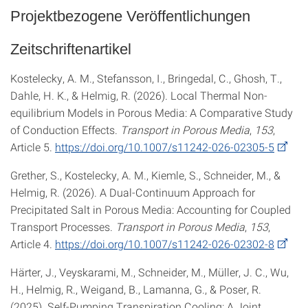
Projektbezogene Veröffentlichungen
Zeitschriftenartikel
Kostelecky, A. M., Stefansson, I., Bringedal, C., Ghosh, T.,
Dahle, H. K., & Helmig, R. (2026). Local Thermal Non-
equilibrium Models in Porous Media: A Comparative Study
of Conduction Effects.
Transport in Porous Media
,
153
,
Article 5.
https://doi.org/10.1007/s11242-026-02305-5
Grether, S., Kostelecky, A. M., Kiemle, S., Schneider, M., &
Helmig, R. (2026). A Dual-Continuum Approach for
Precipitated Salt in Porous Media: Accounting for Coupled
Transport Processes.
Transport in Porous Media
,
153
,
Article 4.
https://doi.org/10.1007/s11242-026-02302-8
Härter, J., Veyskarami, M., Schneider, M., Müller, J. C., Wu,
H., Helmig, R., Weigand, B., Lamanna, G., & Poser, R.
(2025). Self-Pumping Transpiration Cooling: A Joint