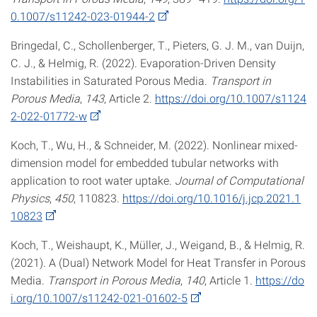
0.1007/s11242-023-01944-2
Bringedal, C., Schollenberger, T., Pieters, G. J. M., van Duijn,
C. J., & Helmig, R. (2022). Evaporation-Driven Density
Instabilities in Saturated Porous Media.
Transport in
Porous Media
,
143
, Article 2.
https://doi.org/10.1007/s1124
2-022-01772-w
Koch, T., Wu, H., & Schneider, M. (2022). Nonlinear mixed-
dimension model for embedded tubular networks with
application to root water uptake.
Journal of Computational
Physics
,
450
, 110823.
https://doi.org/10.1016/j.jcp.2021.1
10823
Koch, T., Weishaupt, K., Müller, J., Weigand, B., & Helmig, R.
(2021). A (Dual) Network Model for Heat Transfer in Porous
Media.
Transport in Porous Media
,
140
, Article 1.
https://do
i.org/10.1007/s11242-021-01602-5